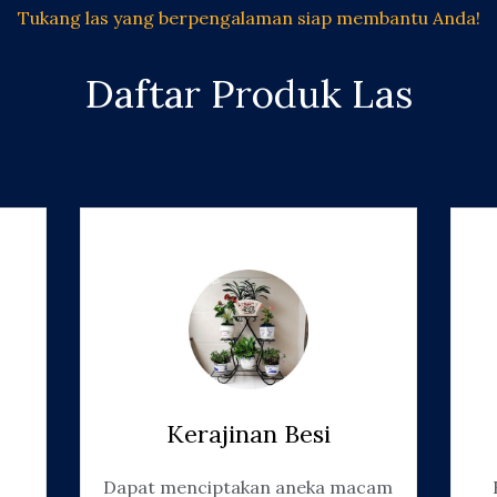
Tukang las yang berpengalaman siap membantu Anda!
Daftar Produk Las
Kerajinan Besi
Dapat menciptakan aneka macam