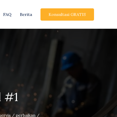
Konsultasi GRATIS
FAQ
Berita
l #1
ervis / perbaikan /