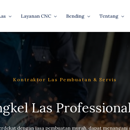
Las
Layanan CNC
Bending
Tentang
Kontraktor Las Pembuatan & Servis
gkel Las Professiona
terdekat dengan jasa pembuatan murah, dapat menangani s