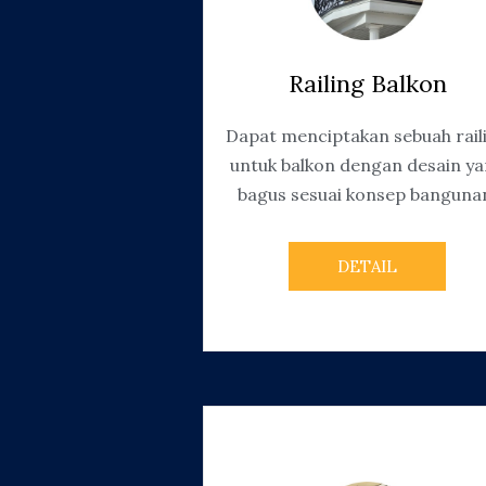
Railing Balkon
Dapat menciptakan sebuah rail
untuk balkon dengan desain y
bagus sesuai konsep banguna
DETAIL