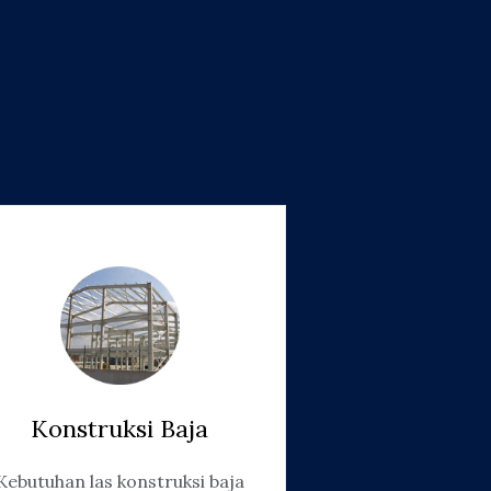
Konstruksi Baja
Kebutuhan las konstruksi baja