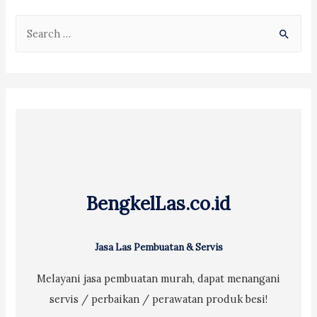
S
e
a
r
c
h
f
o
r
BengkelLas.co.id
:
Jasa Las Pembuatan & Servis
Melayani jasa pembuatan murah, dapat menangani
servis / perbaikan / perawatan produk besi!