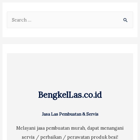
S
e
a
r
c
h
f
o
r
BengkelLas.co.id
:
Jasa Las Pembuatan & Servis
Melayani jasa pembuatan murah, dapat menangani
servis / perbaikan / perawatan produk besi!