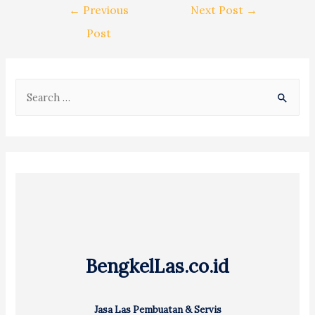
Post
←
Previous
Next Post
→
navigation
Post
S
e
a
r
c
h
f
o
r
BengkelLas.co.id
:
Jasa Las Pembuatan & Servis