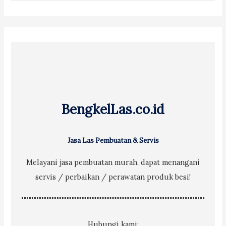
a
r
c
h
f
o
r
BengkelLas.co.id
:
Jasa Las Pembuatan & Servis
Melayani jasa pembuatan murah, dapat menangani
servis / perbaikan / perawatan produk besi!
Hubungi kami: