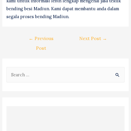
kami untuk informasi lebih lengkap mengenai jasa tekuk
bending besi Madiun. Kami dapat membantu anda dalam
segala proses bending Madiun.
Post
←
Previous
Next Post
→
navigation
Post
S
e
a
r
c
h
f
o