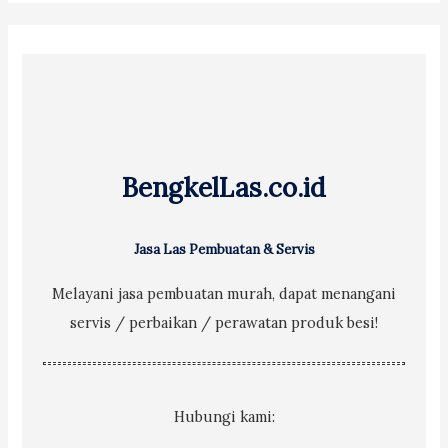
r
c
h
f
o
r
BengkelLas.co.id
:
Jasa Las Pembuatan & Servis
Melayani jasa pembuatan murah, dapat menangani
servis / perbaikan / perawatan produk besi!
Hubungi kami: