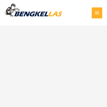
Skip
to
Main
content
Men