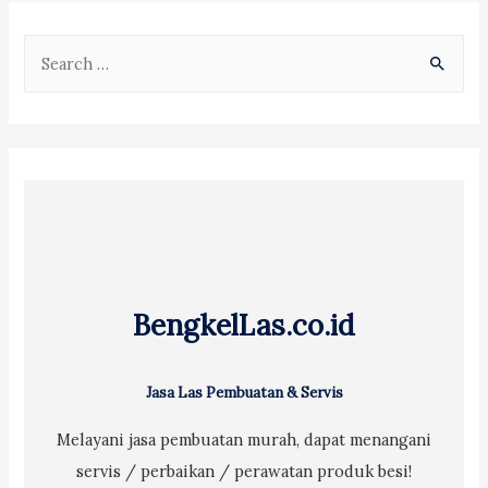
S
e
a
r
c
h
f
o
r
BengkelLas.co.id
:
Jasa Las Pembuatan & Servis
Melayani jasa pembuatan murah, dapat menangani
servis / perbaikan / perawatan produk besi!