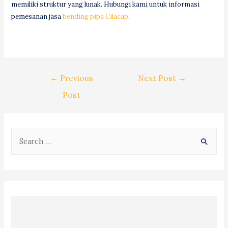
memiliki struktur yang lunak. Hubungi kami untuk informasi
pemesanan jasa
bending pipa Cilacap
.
Post
←
Previous
Next Post
→
navigation
Post
S
e
a
r
c
h
f