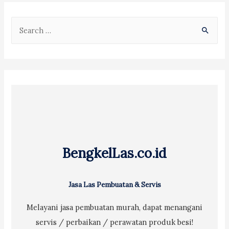
S
e
a
r
c
h
f
o
r
BengkelLas.co.id
:
Jasa Las Pembuatan & Servis
Melayani jasa pembuatan murah, dapat menangani
servis / perbaikan / perawatan produk besi!