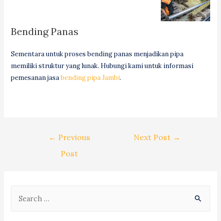
Bending Panas
Sementara untuk proses bending panas menjadikan pipa
memiliki struktur yang lunak. Hubungi kami untuk informasi
pemesanan jasa
bending pipa Jambi
.
Post
←
Previous
Next Post
→
navigation
Post
S
e
a