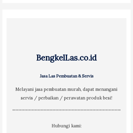
r
c
h
f
o
r
BengkelLas.co.id
:
Jasa Las Pembuatan & Servis
Melayani jasa pembuatan murah, dapat menangani
servis / perbaikan / perawatan produk besi!
Hubungi kami: