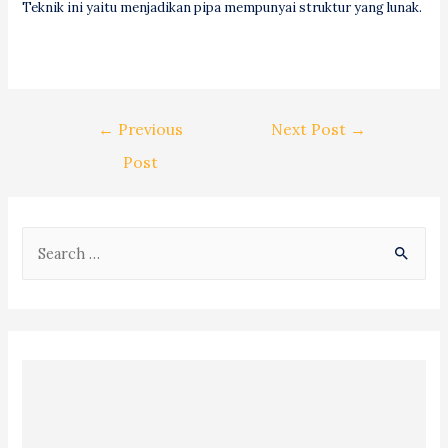
Teknik ini yaitu menjadikan pipa mempunyai struktur yang lunak.
Post
←
Previous
Next Post
→
navigation
Post
S
e
a
r
c
h
f
o