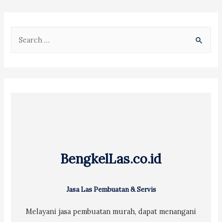
S
e
a
r
c
h
f
o
r
BengkelLas.co.id
:
Jasa Las Pembuatan & Servis
Melayani jasa pembuatan murah, dapat menangani