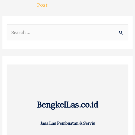
navigation
Post
S
e
a
r
c
h
f
o
r
BengkelLas.co.id
:
Jasa Las Pembuatan & Servis