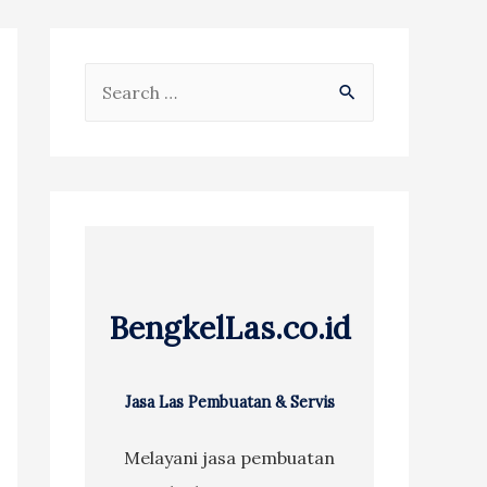
S
e
a
r
c
h
f
BengkelLas.co.id
o
r
:
Jasa Las Pembuatan & Servis
Melayani jasa pembuatan