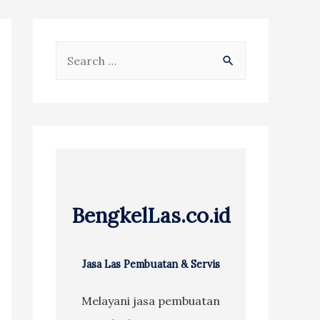
S
e
a
r
c
h
f
BengkelLas.co.id
o
r
:
Jasa Las Pembuatan & Servis
Melayani jasa pembuatan