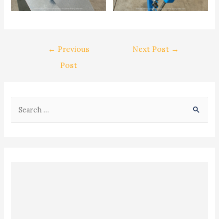
Post
←
Previous
Next Post
→
navigation
Post
S
e
a
r
c
h
f
o
r