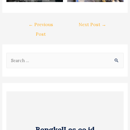
Post
←
Previous
Next Post
→
navigation
Post
S
e
a
r
c
h
f
o
r