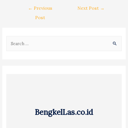
Post
←
Previous
Next Post
→
navigation
Post
S
e
a
r
c
h
f
o
r
BengkelLas.co.id
: