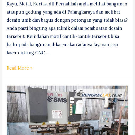
Kayu, Metal, Kertas, dll Pernahkah anda melihat bangunan
ataupun gedung yang ada di Palangkaraya dan melihat
desain unik dan bagus dengan potongan yang tidak biasa?
Anda pasti bingung apa teknik dalam pembuatan desain
tersebut. Keindahan motif cantik-cantik tersebut bisa
hadir pada bangunan dikarenakan adanya layanan jasa
laser cutting CNC. …
Jasa
Read More »
Laser
Cutting
(Router
&
Milling)
Palangkaraya
#1