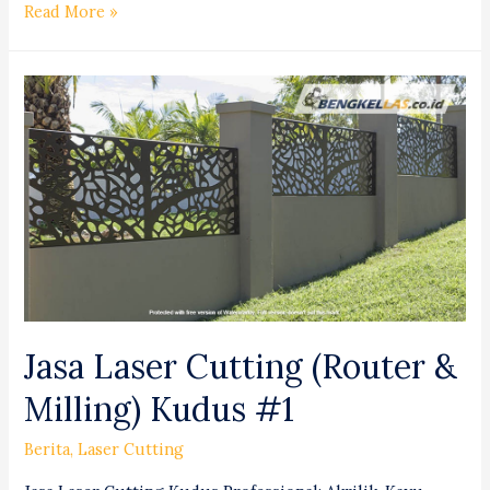
Jasa
Read More »
Bending
(Tekuk)
Pipa
Surabaya
#1
Professional!
Jasa Laser Cutting (Router &
Milling) Kudus #1
Berita
,
Laser Cutting