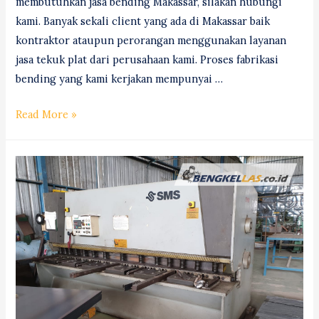
membutuhkan jasa bending Makassar, silakan hubungi
kami. Banyak sekali client yang ada di Makassar baik
kontraktor ataupun perorangan menggunakan layanan
jasa tekuk plat dari perusahaan kami. Proses fabrikasi
bending yang kami kerjakan mempunyai …
Jasa
Read More »
Bending
(Tekuk)
Plat
Makassar
#1
Professional!