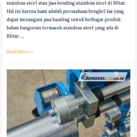
stainless steel atau jasa bending stainless steel di Blitar.
Hal ini karena kami adalah perusahaan bengkel las yang
dapat menangani jasa banding untuk berbagai produk
bahan bangunan termasuk stainless steel yang ada di
Blitar. …
Jasa
Read More »
Bending
(Tekuk)
Stainless
Steel
Blitar
#1