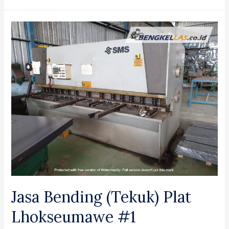
Bending
(Tekuk)
Stainless
Steel
Boyolali
#1
Jasa Bending (Tekuk) Plat
Lhokseumawe #1