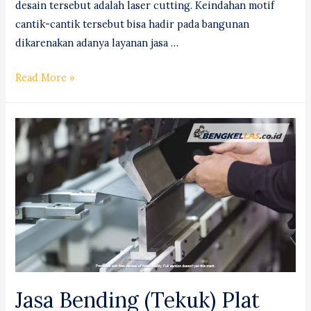
desain tersebut adalah laser cutting. Keindahan motif
cantik-cantik tersebut bisa hadir pada bangunan
dikarenakan adanya layanan jasa …
Jasa
Read More »
Laser
Cutting
(Router
&
Milling)
Tebingtinggi
#1
Jasa Bending (Tekuk) Plat