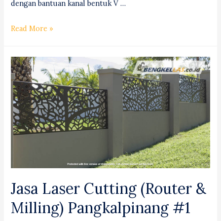
dengan bantuan kanal bentuk V …
Jasa
Read More »
Bending
(Tekuk)
Besi
Bau-
bau
#1
Professional!
Jasa Laser Cutting (Router &
Milling) Pangkalpinang #1