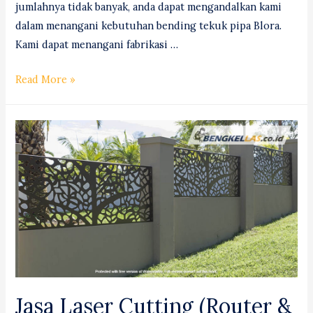
jumlahnya tidak banyak, anda dapat mengandalkan kami
dalam menangani kebutuhan bending tekuk pipa Blora.
Kami dapat menangani fabrikasi …
Jasa
Read More »
Bending
(Tekuk)
Pipa
Blora
#1
Professional!
Jasa Laser Cutting (Router &