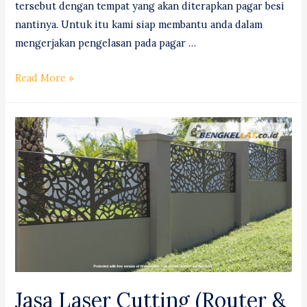
tersebut dengan tempat yang akan diterapkan pagar besi
nantinya. Untuk itu kami siap membantu anda dalam
mengerjakan pengelasan pada pagar …
Bengkel
Read More »
Las
Pagar
Besi
di
Sidoarjo
Jasa Laser Cutting (Router &