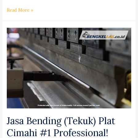
Jasa
Read More »
Bending
(Tekuk)
Stainless
Steel
Tebingtinggi
#1
Jasa Bending (Tekuk) Plat
Cimahi #1 Professional!