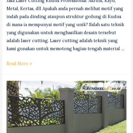
Jasa Laser Cutting Kudus Professional: Akrilik, Kayu,
Metal, Kertas, dll Apakah anda pernah melihat motif yang
indah pada dinding ataupun struktur gedung di Kudus
di mana ia mempunyai motif yang unik? Salah satu teknik
yang digunakan untuk menghasilkan desain tersebut
adalah laser cutting. Laser cutting adalah teknik yang
kami gunakan untuk memotong bagian tengah material …
Jasa
Read More »
Laser
Cutting
(Router
&
Milling)
Kudus
#1