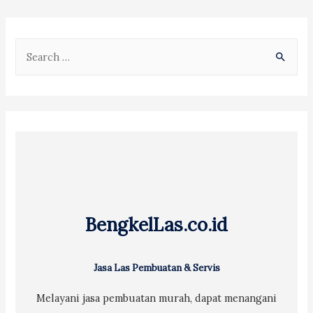
S
e
a
r
c
h
f
o
r
BengkelLas.co.id
:
Jasa Las Pembuatan & Servis
Melayani jasa pembuatan murah, dapat menangani