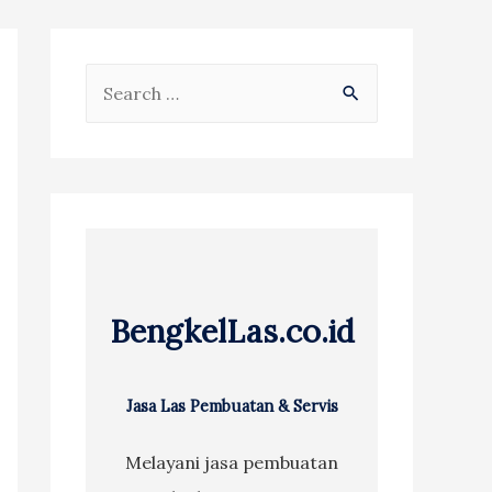
S
e
a
r
c
h
f
BengkelLas.co.id
o
r
:
Jasa Las Pembuatan & Servis
Melayani jasa pembuatan