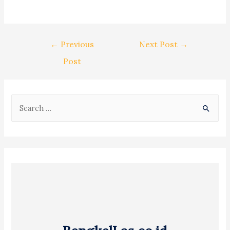
Post
←
Previous
Next Post
→
navigation
Post
S
e
a
r
c
h
f
o
r