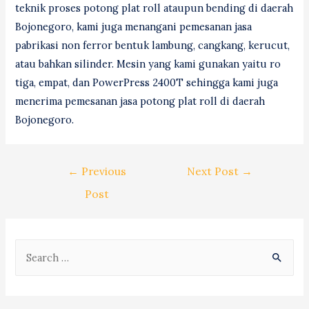
teknik proses potong plat roll ataupun bending di daerah
Bojonegoro, kami juga menangani pemesanan jasa
pabrikasi non ferror bentuk lambung, cangkang, kerucut,
atau bahkan silinder. Mesin yang kami gunakan yaitu ro
tiga, empat, dan PowerPress 2400T sehingga kami juga
menerima pemesanan jasa potong plat roll di daerah
Bojonegoro.
Post
←
Previous
Next Post
→
navigation
Post
S
e
a
r