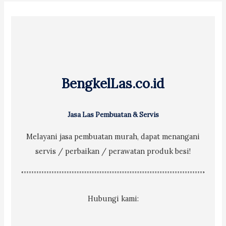
c
h
f
o
r
BengkelLas.co.id
:
Jasa Las Pembuatan & Servis
Melayani jasa pembuatan murah, dapat menangani
servis / perbaikan / perawatan produk besi!
Hubungi kami: