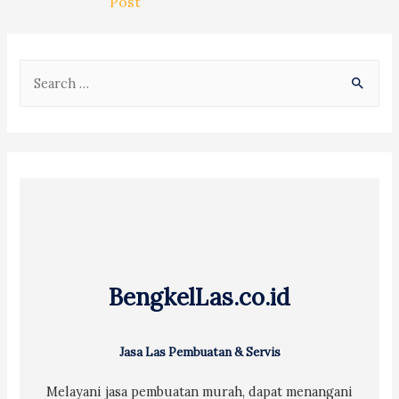
Post
S
e
a
r
c
h
f
o
r
BengkelLas.co.id
:
Jasa Las Pembuatan & Servis
Melayani jasa pembuatan murah, dapat menangani