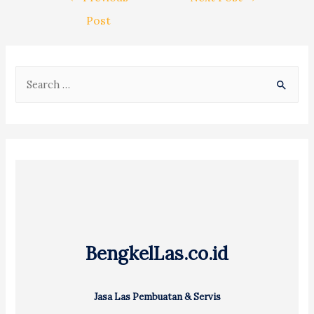
navigation
Post
S
e
a
r
c
h
f
o
r
BengkelLas.co.id
:
Jasa Las Pembuatan & Servis