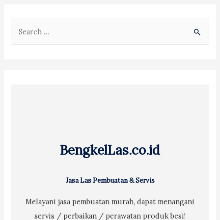
S
e
a
r
c
h
f
o
r
BengkelLas.co.id
:
Jasa Las Pembuatan & Servis
Melayani jasa pembuatan murah, dapat menangani
servis / perbaikan / perawatan produk besi!