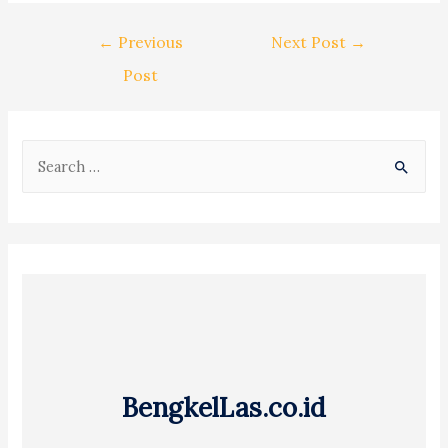
Post
←
Previous
Next Post
→
navigation
Post
S
e
a
r
c
h
f
o
r
BengkelLas.co.id
: