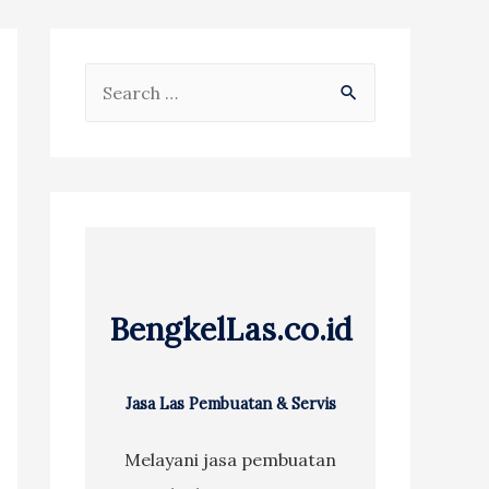
S
e
a
r
c
h
f
BengkelLas.co.id
o
r
:
Jasa Las Pembuatan & Servis
Melayani jasa pembuatan