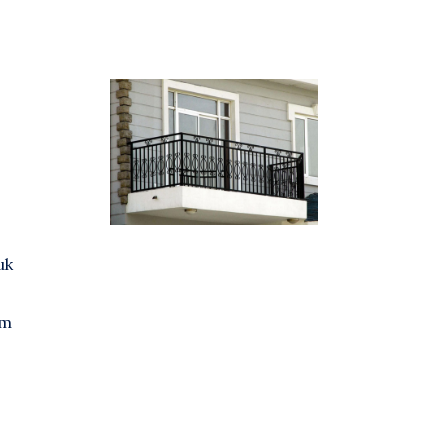
uk
am